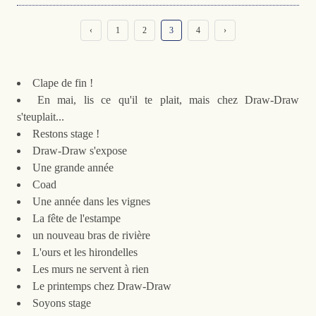
‹
1
2
3
4
›
Clape de fin !
En mai, lis ce qu'il te plait, mais chez Draw-Draw
s'teuplait...
Restons stage !
Draw-Draw s'expose
Une grande année
Coad
Une année dans les vignes
La fête de l'estampe
un nouveau bras de rivière
L'ours et les hirondelles
Les murs ne servent à rien
Le printemps chez Draw-Draw
Soyons stage